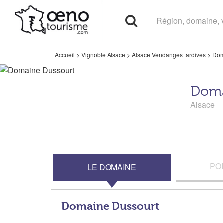
Accueil
>
Vignoble Alsace
>
Alsace Vendanges tardives
>
Dom
Doma
Alsace
PO
LE DOMAINE
Domaine Dussourt