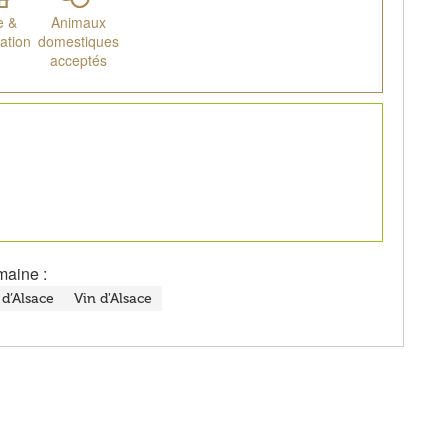
e &
Animaux
ation
domestiques
acceptés
maine :
d’Alsace
Vin d'Alsace