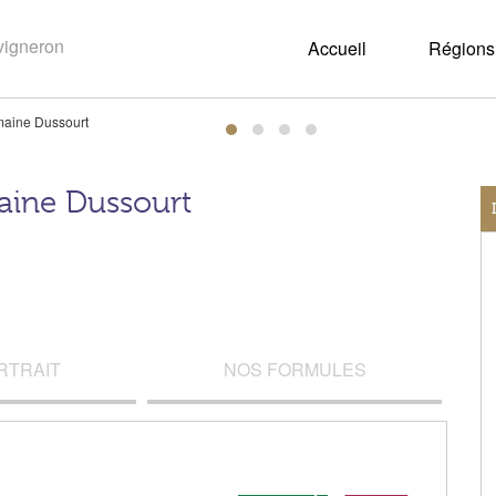
Accueil
Régions 
aine Dussourt
ine Dussourt
RTRAIT
NOS FORMULES