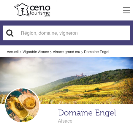
To
nav
Accueil
>
Vignoble Alsace
>
Alsace grand cru
>
Domaine Engel
Domaine Engel
Alsace