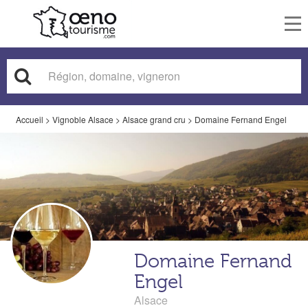
To
nav
Accueil
>
Vignoble Alsace
>
Alsace grand cru
>
Domaine Fernand Engel
Domaine Fernand
Engel
Alsace