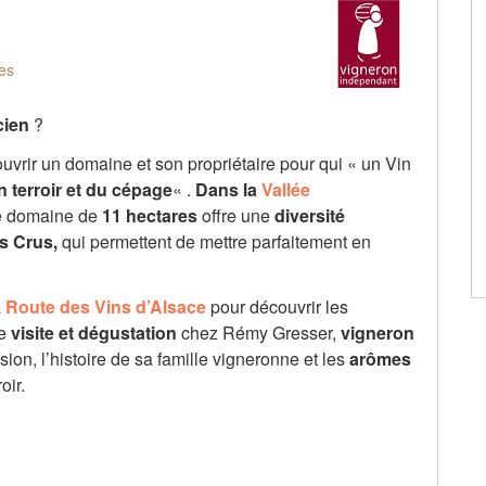
es
cien
?
vrir un domaine et son propriétaire pour qui « un Vin
 terroir et du cépage
« .
Dans la
Vallée
le domaine de
11 hectares
offre une
diversité
ds Crus,
qui permettent de mettre parfaitement en
a
Route des Vins d’Alsace
pour découvrir les
ne
visite et dégustation
chez Rémy Gresser,
vigneron
ion, l’histoire de sa famille vigneronne et les
arômes
oir.