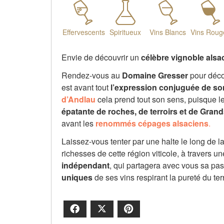
Effervescents
Spiritueux
Vins Blancs
Vins Roug
Envie de découvrir un
célèbre vignoble alsa
Rendez-vous au
Domaine Gresser
pour décou
est avant tout
l’expression conjuguée de son
d’Andlau
cela prend tout son sens, puisque 
épatante
de roches, de terroirs et de Gran
avant les
renommés cépages alsaciens
.
Laissez-vous tenter par une halte le long de l
richesses de cette région viticole, à travers u
indépendant
, qui partagera avec vous sa pass
uniques
de ses vins respirant la pureté du terr
Facebook
X
Pinterest