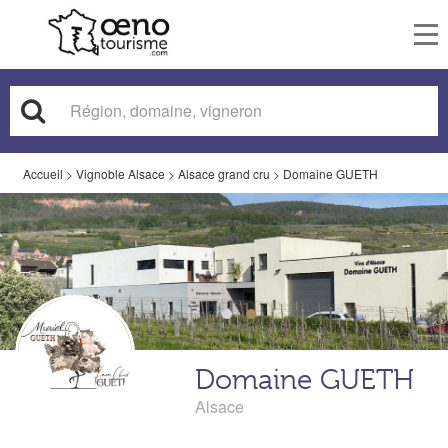
To
nav
Accueil
>
Vignoble Alsace
>
Alsace grand cru
>
Domaine GUETH
Domaine GUETH
Alsace