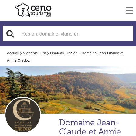
To
nav
Accueil
>
Vignoble Jura
>
Château-Chalon
>
Domaine Jean-Claude et
Annie Credoz
Domaine Jean-
Claude et Annie