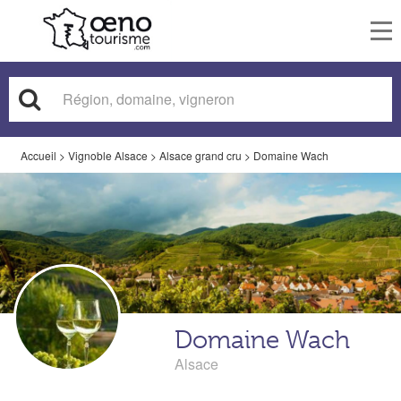
To
nav
Accueil
>
Vignoble Alsace
>
Alsace grand cru
>
Domaine Wach
Domaine Wach
Alsace