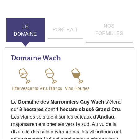
NOS
LE
PORTRAIT
FORMULES
DOMAINE
Domaine Wach
Effervescents
Vins Blancs
Vins Rouges
Le
Domaine des Marronniers Guy Wach
s’étend
sur
8 hectares
dont
1 hectare classé Grand-Cru
.
Les vignes se situent sur les côteaux d’
Andlau
,
majoritairement orientés vers le sud. Au vu de la
diversité des sols environnants, les viticulteurs ont
soigneusement sélectionné chaque cépage pour