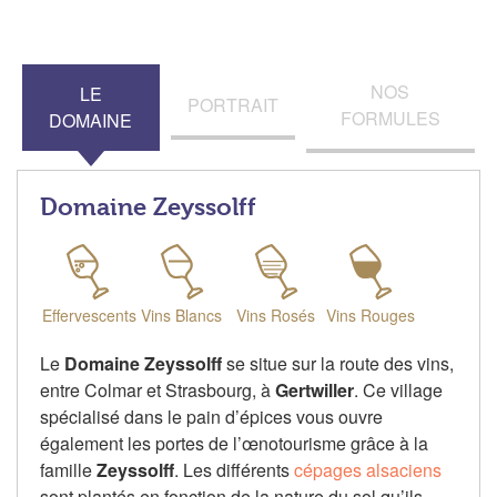
NOS
LE
PORTRAIT
FORMULES
DOMAINE
Domaine Zeyssolff
Effervescents
Vins Blancs
Vins Rosés
Vins Rouges
Le
Domaine Zeyssolff
se situe sur la route des vins,
entre Colmar et Strasbourg, à
Gertwiller
. Ce village
spécialisé dans le pain d’épices vous ouvre
également les portes de l’œnotourisme grâce à la
famille
Zeyssolff
. Les différents
cépages alsaciens
sont plantés en fonction de la nature du sol qu’ils