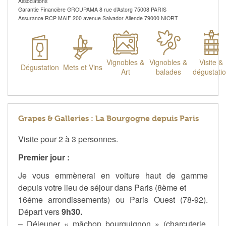
Associations
Garantie Financière GROUPAMA 8 rue d’Astorg 75008 PARIS
Assurance RCP MAIF 200 avenue Salvador Allende 79000 NIORT
Vignobles &
Vignobles &
Visite &
Dégustation
Mets et Vins
Art
balades
dégustati
Grapes & Galleries : La Bourgogne depuis Paris
Visite pour 2 à 3 personnes.
Premier jour :
Je vous emmènerai en voiture haut de gamme
depuis votre lieu de séjour dans Paris (8ème et
16éme arrondissements) ou Paris Ouest (78-92).
Départ vers
9h30.
– Déjeuner « mâchon bourguignon » (charcuterie,