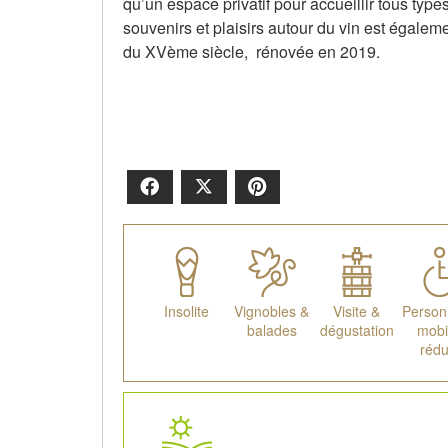
qu’un espace privatif pour accueillir tous ty
souvenirs et plaisirs autour du vin est égalem
du XVème siècle, rénovée en 2019.
Facebook
X
Pinterest
Insolite
Vignobles &
Visite &
Person
balades
dégustation
mobil
rédu