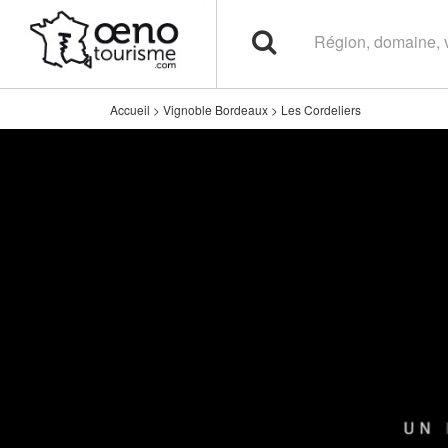
Accueil
>
Vignoble Bordeaux
>
Les Cordeliers