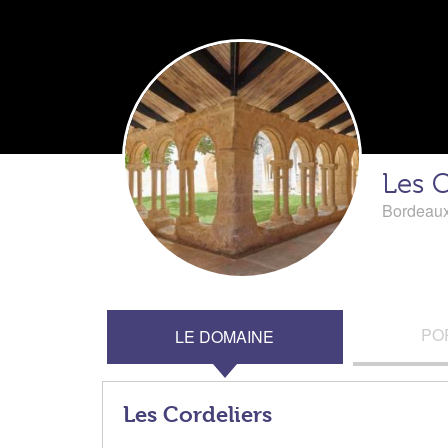
Les C
Bordeau
PO
LE DOMAINE
Les Cordeliers