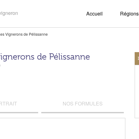
Accueil
Régions 
es Vignerons de Pélissanne
ignerons de Pélissanne
e
RTRAIT
NOS FORMULES