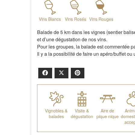
Vins Blancs
Vins Rosés
Vins Rouges
Balade de 5 km dans les vignes (sentier balisé
et d’une dégustation de nos vins.
Pour les groupes, la balade est commentée par
Il y a la possibilité de faire un apéro/buffet o
Facebook
X
Pinterest
Vignobles &
Visite &
Aire de
Anim
balades
dégustation
pique nique
domest
acce