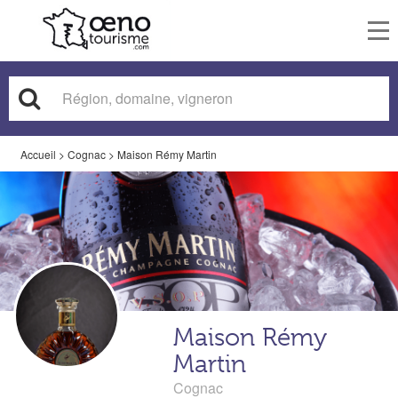
To
nav
Accueil
>
Cognac
>
Maison Rémy Martin
Maison Rémy
Martin
Cognac