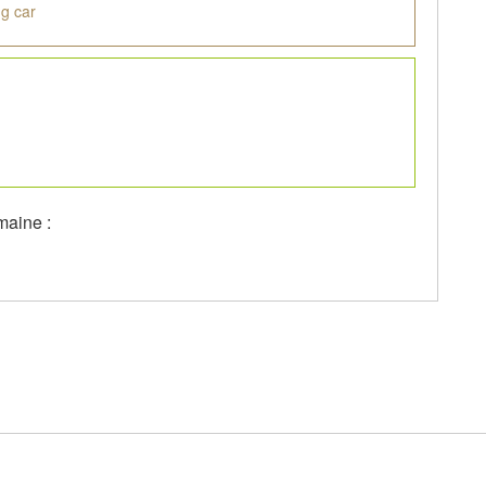
g car
maine :