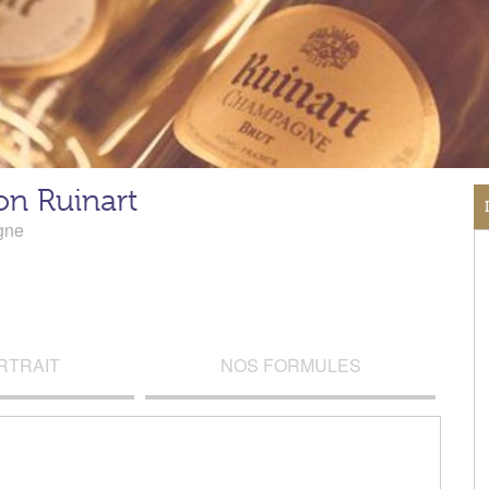
on Ruinart
gne
RTRAIT
NOS FORMULES