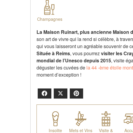
Champagnes
La Maison Ruinart, plus ancienne Maison
son art de vivre qui la rend si célèbre, à trave
qui vous laisseront un agréable souvenir de c
Située à Reims
, vous pourrez
visiter les Cr
mondial de l’Unesco depuis 2015
, visite é
déguster les cuvées de
la 44 -ème étoile mon
moment d’exception !
Facebook
X
Pinterest
Insolite
Mets et Vins
Visite &
Accu