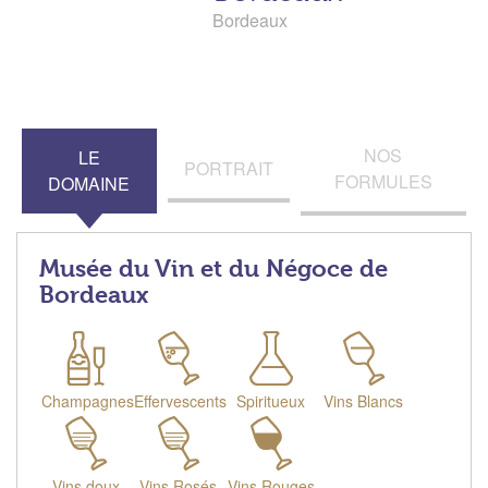
Bordeaux
NOS
LE
PORTRAIT
FORMULES
DOMAINE
Musée du Vin et du Négoce de
Bordeaux
Champagnes
Effervescents
Spiritueux
Vins Blancs
Vins doux
Vins Rosés
Vins Rouges