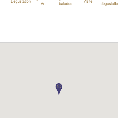
Dégustation
Visite
Art
balades
dégustati