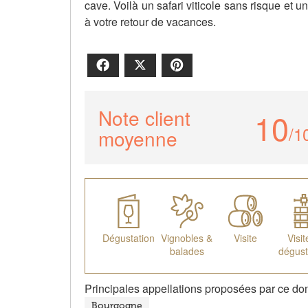
cave. Voilà un safari viticole sans risque et 
à votre retour de vacances.
Facebook
X
Pinterest
Note client
10
/1
moyenne
Dégustation
Vignobles &
Visite
Visit
balades
dégust
Principales appellations proposées par ce do
Bourgogne