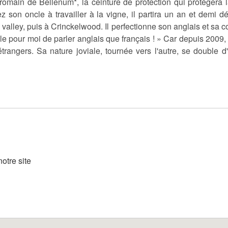
-romain de Bellenum*, la ceinture de protection qui protégera l
n oncle à travailler à la vigne, il partira un an et demi décou
alley, puis à Crinckelwood. Il perfectionne son anglais et sa 
acile pour moi de parler anglais que français ! » Car depuis 2009, 
rangers. Sa nature joviale, tournée vers l'autre, se double 
otre site