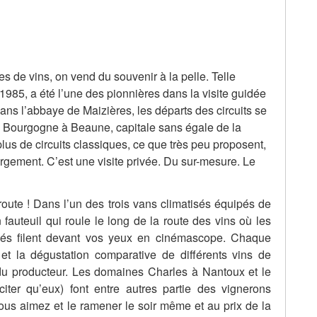
s de vins, on vend du souvenir à la pelle. Telle
n 1985, a été l’une des pionnières dans la visite guidée
dans l’abbaye de Maizières, les départs des circuits se
 de Bourgogne à Beaune, capitale sans égale de la
lus de circuits classiques, ce que très peu proposent,
ergement. C’est une visite privée. Du sur-mesure. Le
route ! Dans l’un des trois vans climatisés équipés de
 fauteuil qui roule le long de la route des vins où les
és filent devant vos yeux en cinémascope. Chaque
le et la dégustation comparative de différents vins de
du producteur. Les domaines Charles à Nantoux et le
er qu’eux) font entre autres partie des vignerons
ous aimez et le ramener le soir même et au prix de la