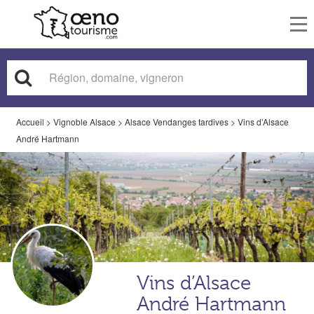
To
nav
Accueil
>
Vignoble Alsace
>
Alsace Vendanges tardives
>
Vins d’Alsace
André Hartmann
Vins d’Alsace
André Hartmann