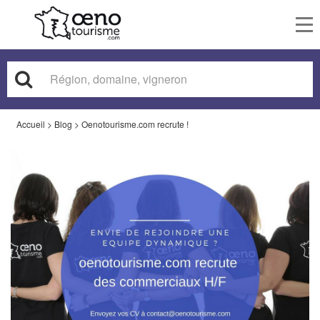
To
nav
Accueil
>
Blog
>
Oenotourisme.com recrute !