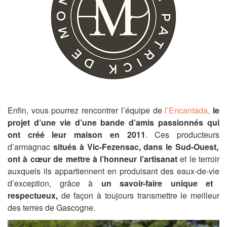
Enfin, vous pourrez
rencontrer l’équipe de
l’
Encantada
,
le
projet d’une vie d’une
bande d’amis passionnés qui
ont créé leur maison en 2011
.
Ces
producteur
s
d’armagnac
situés
à Vic-Fezensac
, dans le Sud-Ouest,
ont
à
cœur
de
mettre à l’honneur l’artisanat
et le terroir
auxquels il
s
appartien
nent
en
produisant
des
eaux-de-vie
d’exception,
grâce à
un savoir-faire
unique et
respectueux,
de façon à toujours
transmettre le meilleur
d
es terres de Gascogne
.