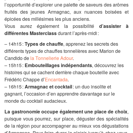
l’opportunité d’explorer une palette de saveurs des arômes
fruités des jeunes Armagnac, aux nuances boisées et
épicées des millésimes les plus anciens.
Vous aurez également la possibilité
d’assister à
différentes Masterclass
durant l’après-midi :
– 14h15 :
Types de chauffe
, apprenez les secrets des
différents types de chauffes tonnelières avec Marion de
Candido de
la Tonnelierie Adour
.
– 15h15 :
Embouteillages indépendants
, découvrez les
histoires qui se cachent derrière chaque bouteille avec
Frédéric Chappe d’
Encantada
.
– 16h15 :
Armagnac et cocktail
: un duo insolite et
gagnant, l’occasion d’en apprendre davantage sur le
monde du cocktail audacieux.
La gastronomie occupe également une place de choix
,
puisque vous pourrez, sur place, déguster des spécialités
de la région pour accompagner au mieux vos dégustations
d’Armagnac. Pour faire durer le plaisir jusqu’à chez vous,