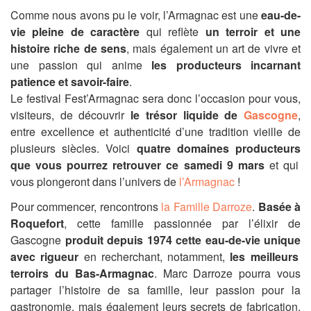
Comme nous avons pu le voir, l’Armagnac est une
eau-de-
vie pleine de caractère
qui reflète
un terroir et une
histoire riche de sens
, mais également un art de vivre et
une passion qui anime
l
es producteurs incarnant
patience et savoir-faire
.
Le festival Fest’Armagnac sera donc l’occasion pour vous,
visiteurs, de découvrir
le trésor liquide de
Gascogne
,
entre excellence et authenticité d’une tradition vieille de
plusieurs siècles. Voici
quatre domaines producteurs
que vous pourrez retrouver ce samedi 9 mars
et qui
vous plongeront dans l’univers de
l’Armagnac
!
Pour commencer, rencontrons
la Famille Darroze
.
Basée à
Roquefort
, cette famille passionnée par l’élixir de
Gascogne
produit depuis 1974 cette eau-de-vie unique
avec rigueur
en recherchant, notamment,
les meilleurs
terroirs du Bas-Armagnac
. Marc Darroze pourra vous
partager l’histoire de sa famille, leur passion pour la
gastronomie, mais également leurs secrets de fabrication,