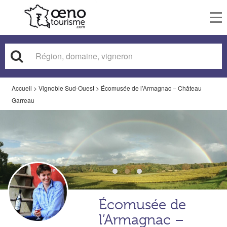
To
nav
Accueil
>
Vignoble Sud-Ouest
>
Écomusée de l’Armagnac – Château
Garreau
Écomusée de
l’Armagnac –