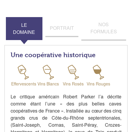
NOS
LE
PORTRAIT
FORMULES
DOMAINE
Une coopérative historique
Effervescents
Vins Blancs
Vins Rosés
Vins Rouges
Le critique américain Robert Parker l’a décrite
comme étant l’une « des plus belles caves
coopératives de France ». Installée au cœur des cinq
grands crus de Côte-du-Rhône septentrionales,
(Saint-Joseph, Cornas, Saint-Péray, Crozes-
Hermitage et Hermitage), la cave de Tain produit