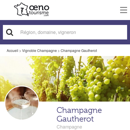
To
nav
Accueil
>
Vignoble Champagne
>
Champagne Gautherot
Champagne
Gautherot
Champagne