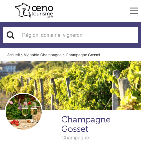
To
nav
Accueil
>
Vignoble Champagne
>
Champagne Gosset
Champagne
Gosset
Champagne