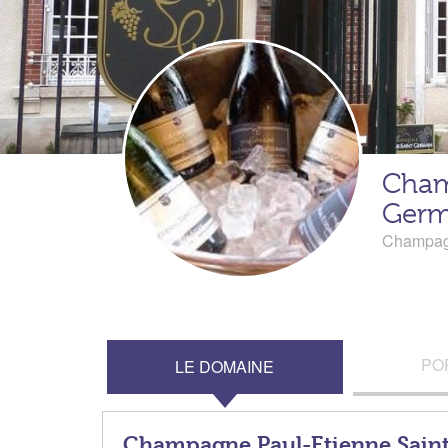
Cham
Germ
Champa
PO
LE DOMAINE
Champagne Paul-Etienne Sain