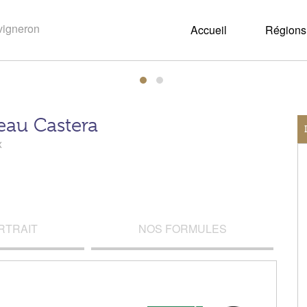
Accueil
Régions 
eau Castera
x
RTRAIT
NOS FORMULES