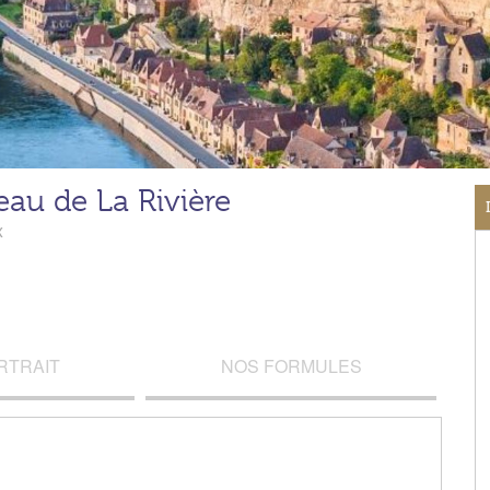
au de La Rivière
x
RTRAIT
NOS FORMULES