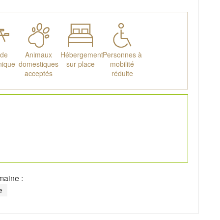
 de
Animaux
Hébergement
Personnes à
nique
domestiques
sur place
mobilité
acceptés
réduite
maine :
e