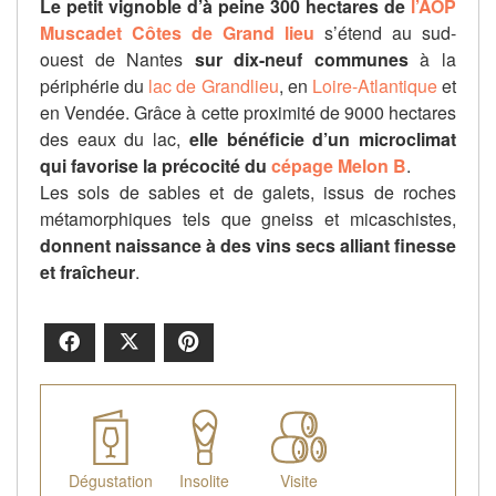
Le petit vignoble d’à peine 300 hectares de
l’AOP
Muscadet Côtes de Grand lieu
s’étend au sud-
ouest de Nantes
sur dix-neuf communes
à la
périphérie du
lac de Grandlieu
, en
Loire-Atlantique
et
en Vendée. Grâce à cette proximité de 9000 hectares
des eaux du lac,
elle bénéficie d’un microclimat
qui favorise la précocité du
cépage Melon B
.
Les sols de sables et de galets, issus de roches
métamorphiques tels que gneiss et micaschistes,
donnent naissance à des vins secs alliant finesse
et fraîcheur
.
Facebook
X
Pinterest
Dégustation
Insolite
Visite