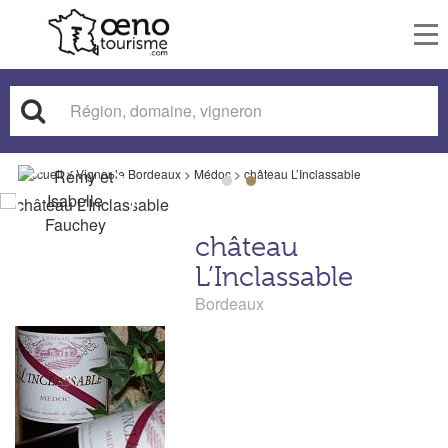
To
nav
Accueil
>
Vignoble Bordeaux
>
Médoc
>
château L’Inclassable
château
L’Inclassable
Bordeaux