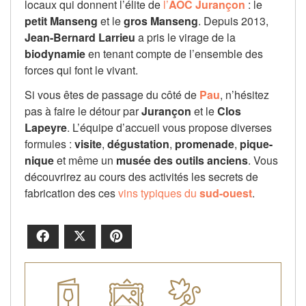
locaux qui donnent l’élite de
l’
AOC Jurançon
: le
petit Manseng
et le
gros Manseng
. Depuis 2013,
Jean-Bernard Larrieu
a pris le virage de la
biodynamie
en tenant compte de l’ensemble des
forces qui font le vivant.
Si vous êtes de passage du côté de
Pau
, n’hésitez
pas à faire le détour par
Jurançon
et le
Clos
Lapeyre
. L’équipe d’accueil vous propose diverses
formules :
visite
,
dégustation
,
promenade
,
pique-
nique
et même un
musée
des outils anciens
. Vous
découvrirez au cours des activités les secrets de
fabrication des ces
vins typiques du
sud-ouest
.
Facebook
X
Pinterest