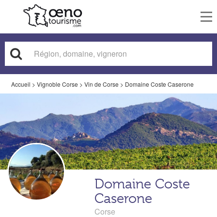
To
nav
Accueil
>
Vignoble Corse
>
Vin de Corse
>
Domaine Coste Caserone
Domaine Coste
Caserone
Corse