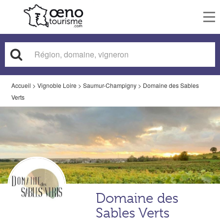
To
nav
Accueil
>
Vignoble Loire
>
Saumur-Champigny
>
Domaine des Sables
Verts
Domaine des
Sables Verts