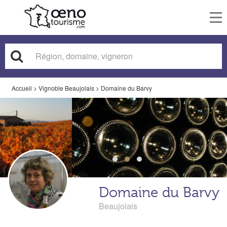
To
nav
Accueil
>
Vignoble Beaujolais
>
Domaine du Barvy
Domaine du Barvy
Beaujolais