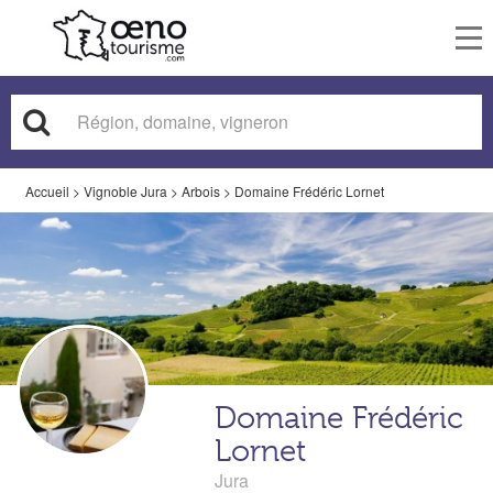
To
nav
Accueil
>
Vignoble Jura
>
Arbois
>
Domaine Frédéric Lornet
Domaine Frédéric
Lornet
Jura