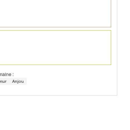
maine :
mur
Anjou