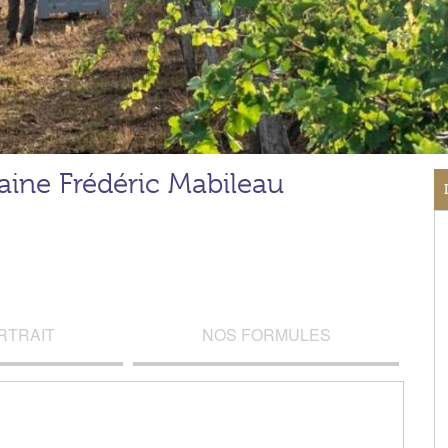
ine Frédéric Mabileau
RTRAIT
NOS FORMULES