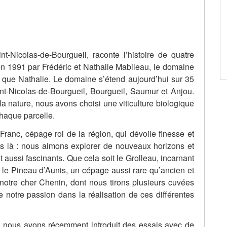
-Nicolas-de-Bourgueil, raconte l’histoire de quatre
n 1991 par Frédéric et Nathalie Mabileau, le domaine
si que Nathalie. Le domaine s’étend aujourd’hui sur 35
aint-Nicolas-de-Bourgueil, Bourgueil, Saumur et Anjou.
 la nature, nous avons choisi une viticulture biologique
chaque parcelle.
ranc, cépage roi de la région, qui dévoile finesse et
s là : nous aimons explorer de nouveaux horizons et
 aussi fascinants. Que cela soit le Grolleau, incarnant
re, le Pineau d’Aunis, un cépage aussi rare qu’ancien et
notre cher Chenin, dont nous tirons plusieurs cuvées
e notre passion dans la réalisation de ces différentes
, nous avons récemment introduit des essais avec de