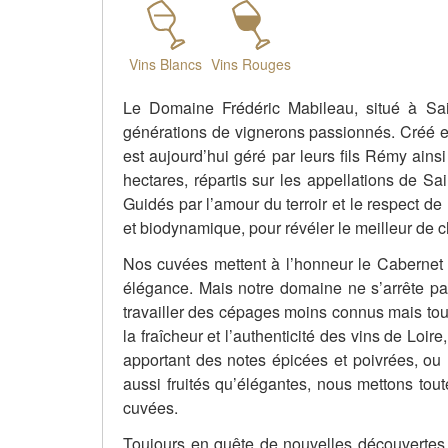
Vins Blancs
Vins Rouges
Le Domaine Frédéric Mabileau, situé à Saint
générations de vignerons passionnés. Créé e
est aujourd’hui géré par leurs fils Rémy ain
hectares, répartis sur les appellations de S
Guidés par l’amour du terroir et le respect de
et biodynamique, pour révéler le meilleur de 
Nos cuvées mettent à l’honneur le Cabernet F
élégance. Mais notre domaine ne s’arrête pa
travailler des cépages moins connus mais tout
la fraîcheur et l’authenticité des vins de Loi
apportant des notes épicées et poivrées, ou 
aussi fruités qu’élégantes, nous mettons tout
cuvées.
Toujours en quête de nouvelles découvertes