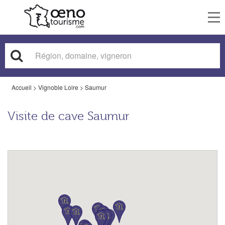
To
nav
Accueil
>
Vignoble Loire
>
Saumur
Visite de cave Saumur