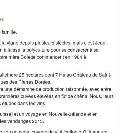
es
 famille.
la vigne depuis plusieurs siècles, mais c’est Jean-
on à laissé la polyculture pour se consacrer à sa
t notre mère Colette commencent en 1984 à
tteindre 25 hectares dont 7 Ha au Château de Saint-
piques des Pierres Dorées.
e une démarche de production raisonnée, avec entre
 premières cuvées élevées en fût de chêne. Nous, leurs
 études dans les vins.
uisse) et un voyage en Nouvelle-zélande et en
r les vendanges 2013.
e son nouveau cuvage de vinification qu’il inaugure