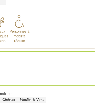
aux
Personnes à
iques
mobilité
ptés
réduite
maine :
Chénas
Moulin-à-Vent