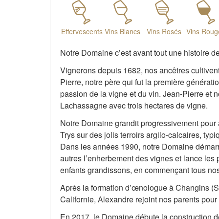
Effervescents
Vins Blancs
Vins Rosés
Vins Roug
Notre Domaine c’est avant tout une histoire de
Vignerons depuis 1682, nos ancêtres cultivent 
Pierre, notre père qui fut la première générati
passion de la vigne et du vin. Jean-Pierre e
Lachassagne avec trois hectares de vigne.
Notre Domaine grandit progressivement pour a
Trys sur des jolis terroirs argilo-calcaires, ty
Dans les années 1990, notre Domaine démarr
autres l’enherbement des vignes et lance les
enfants grandissons, en commençant tous nos
Après la formation d’œnologue à Changins (S
Californie, Alexandre rejoint nos parents pou
En 2017, le Domaine débute la construction d