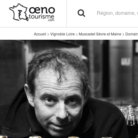
Accueil
>
Vignoble Loire
>
Muscadet Sèvre et Maine
>
Domain