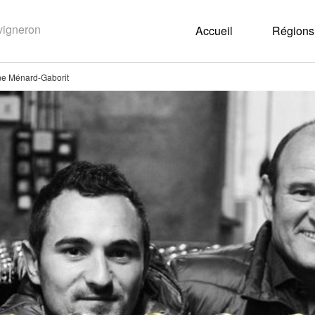
Accueil
Régions 
e Ménard-Gaborit