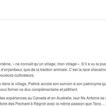
-même, « ne connaît qu’un village, mon village ». S’il a vu le jou
d’enjambeur, que de la traction animale. C’est la race chevali
boureurs-cultivateurs.
ans le village, Patrick accole son surnom à son patronyme quan
 pour former ce duo complémentaire et pétillant.
es expériences au Canada et en Australie, leur fils Antoine se
histoire des Pechard à Régnié avec la même passion que Tano…