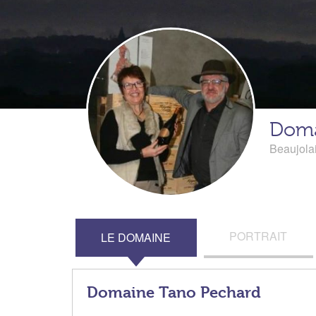
Doma
Beaujola
PORTRAIT
LE DOMAINE
Domaine Tano Pechard