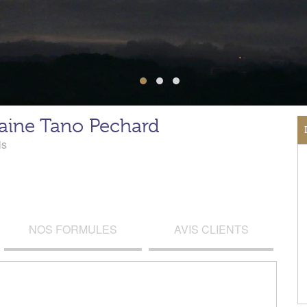
ine Tano Pechard
is
NOS FORMULES
AVIS CLIENTS