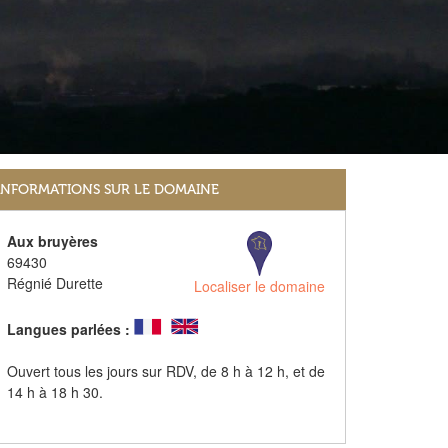
INFORMATIONS SUR LE DOMAINE
Aux bruyères
69430
Régnié Durette
Localiser le domaine
Langues parlées :
Ouvert tous les jours sur RDV, de 8 h à 12 h, et de
14 h à 18 h 30.