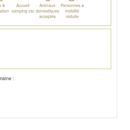
e &
Accueil
Animaux
Personnes à
ation
camping car
domestiques
mobilité
acceptés
réduite
maine :