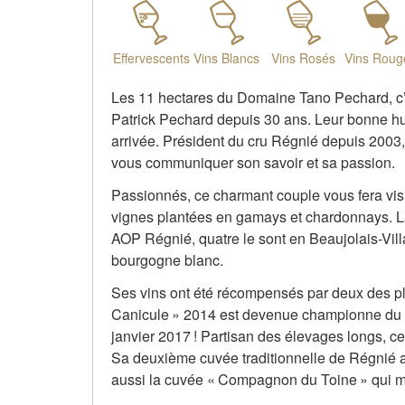
Effervescents
Vins Blancs
Vins Rosés
Vins Roug
Les 11 hectares du Domaine Tano Pechard, c’es
Patrick Pechard depuis 30 ans. Leur bonne hum
arrivée. Président du cru Régnié depuis 2003, 
vous communiquer son savoir et sa passion.
Passionnés, ce charmant couple vous fera visite
vignes plantées en gamays et chardonnays. La
AOP Régnié, quatre le sont en Beaujolais-Vill
bourgogne blanc.
Ses vins ont été récompensés par deux des p
Canicule » 2014 est devenue championne du 
janvier 2017 ! Partisan des élevages longs, ce
Sa deuxième cuvée traditionnelle de Régnié a
aussi la cuvée « Compagnon du Toine » qui met