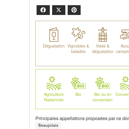
Facebook
X
Pinterest
Dégustation
Vignobles &
Visite &
Accu
balades
dégustation
campin
Agriculture
Bio
Bio ou en
Conven
Raisonnée
conversion
Principales appellations proposées par ce do
Beaujolais