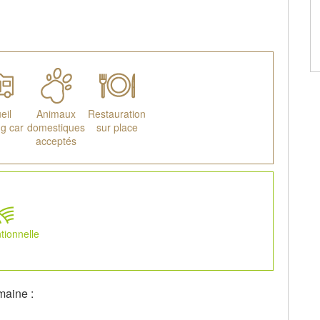
eil
Animaux
Restauration
g car
domestiques
sur place
acceptés
tionnelle
maine :