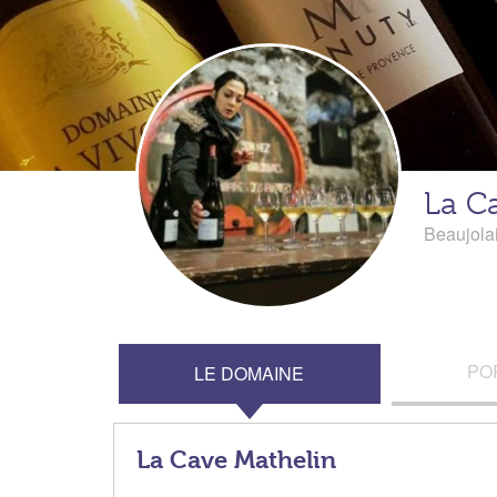
La C
Beaujola
PO
LE DOMAINE
La Cave Mathelin