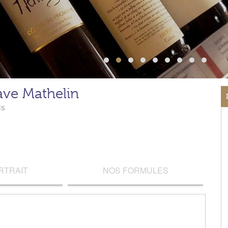
ave Mathelin
is
RTRAIT
NOS FORMULES