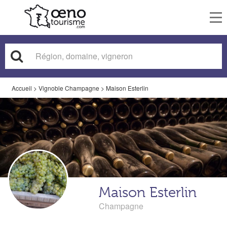
To
nav
Accueil
>
Vignoble Champagne
>
Maison Esterlin
Maison Esterlin
Champagne