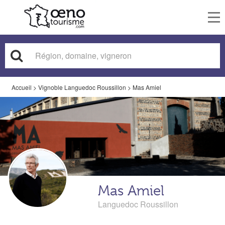
To
nav
Accueil
>
Vignoble Languedoc Roussillon
>
Mas Amiel
Mas Amiel
Languedoc Roussillon