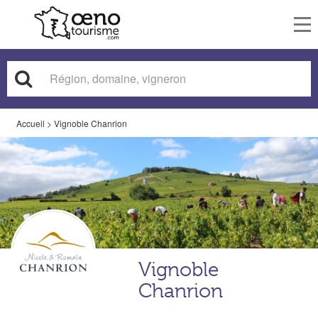
To
nav
Accueil
>
Vignoble Chanrion
Vignoble
Chanrion