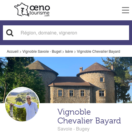
To
nav
Accueil
>
Vignoble Savoie - Buget
>
Isère
>
Vignoble Chevalier Bayard
Vignoble
Chevalier Bayard
Savoie - Bugey