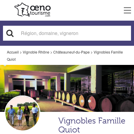
To
nav
Accueil
>
Vignoble Rhône
>
Châteauneuf-du-Pape
>
Vignobles Famille
Quiot
Vignobles Famille
Quiot