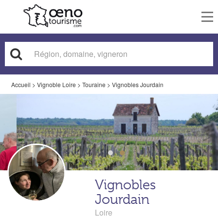
To
nav
Accueil
>
Vignoble Loire
>
Touraine
>
Vignobles Jourdain
Vignobles
Jourdain
Loire