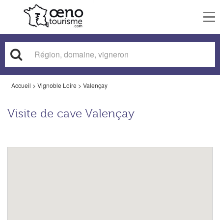
To
nav
Accueil
>
Vignoble Loire
>
Valençay
Visite de cave Valençay