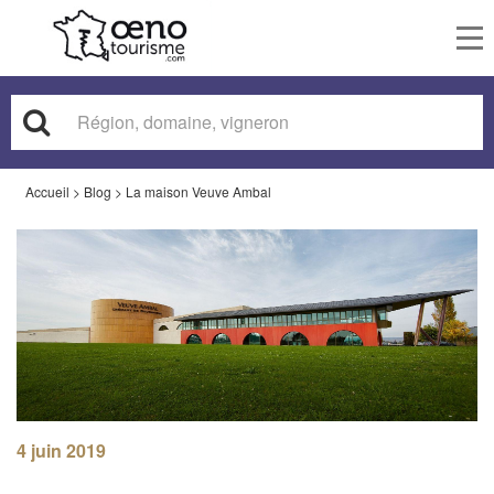
To
nav
Accueil
>
Blog
>
La maison Veuve Ambal
4 juin 2019