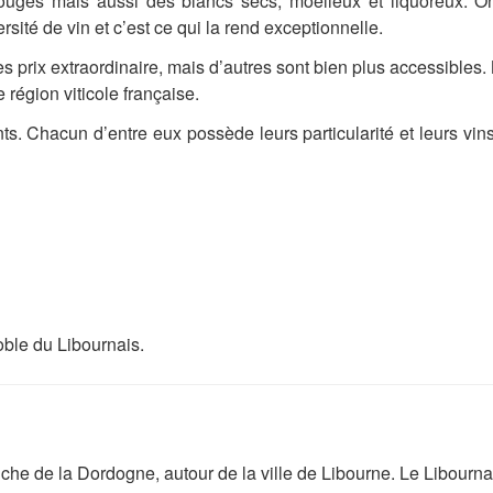
rouges mais aussi des blancs secs, moelleux et liquoreux. On
sité de vin et c’est ce qui la rend exceptionnelle.
 prix extraordinaire, mais d’autres sont bien plus accessibles. 
 région viticole française.
s. Chacun d’entre eux possède leurs particularité et leurs vin
oble du Libournais.
uche de la Dordogne, autour de la ville de Libourne. Le Libourna