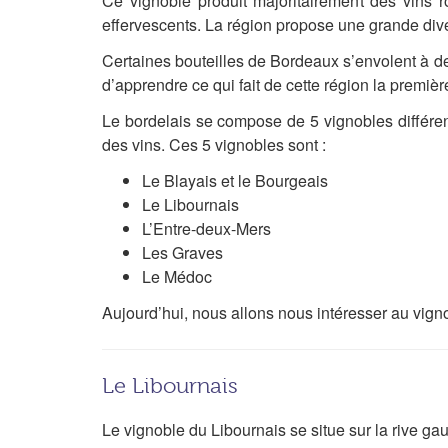
Ce vignoble produit majoritairement des vins 
effervescents. La région propose une grande diver
Certaines bouteilles de Bordeaux s’envolent à des
d’apprendre ce qui fait de cette région la première
Le bordelais se compose de 5 vignobles différent
des vins. Ces 5 vignobles sont :
Le Blayais et le Bourgeais
Le Libournais
L’Entre-deux-Mers
Les Graves
Le Médoc
Aujourd’hui, nous allons nous intéresser au vign
Le Libournais
Le vignoble du Libournais se situe sur la rive ga