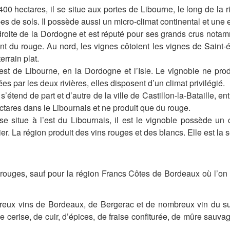
00 hectares, il se situe aux portes de Libourne, le long de la 
s de sols. Il possède aussi un micro-climat continental et une e
droite de la Dordogne et est réputé pour ses grands crus notamm
nt du rouge. Au nord, les vignes côtoient les vignes de Saint-
rrain plat.
est de Libourne, en la Dordogne et l’Isle. Le vignoble ne pro
s par les deux rivières, elles disposent d’un climat privilégié.
étend de part et d’autre de la ville de Castillon-la-Bataille, en
ectares dans le Libournais et ne produit que du rouge.
 situe à l’est du Libournais, il est le vignoble possède un 
lier. La région produit des vins rouges et des blancs. Elle est la
 rouges, sauf pour la région Francs Côtes de Bordeaux où l’o
reux vins de Bordeaux, de Bergerac et de nombreux vin du sud.
erise, de cuir, d’épices, de fraise confiturée, de mûre sauvag