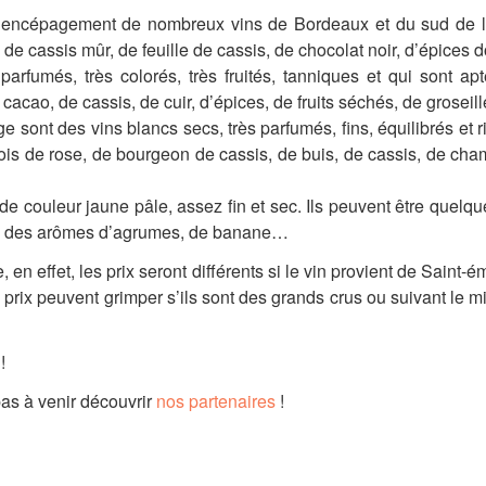
e de encépagement de nombreux vins de Bordeaux et du sud de l
 de cassis mûr, de feuille de cassis, de chocolat noir, d’épice
fumés, très colorés, très fruités, tanniques et qui sont ap
acao, de cassis, de cuir, d’épices, de fruits séchés, de grosei
e sont des vins blancs secs, très parfumés, fins, équilibrés et 
s de rose, de bourgeon de cassis, de buis, de cassis, de champ
 couleur jaune pâle, assez fin et sec. Ils peuvent être quelque
ve des arômes d’agrumes, de banane…
 en effet, les prix seront différents si le vin provient de Saint
 prix peuvent grimper s’ils sont des grands crus ou suivant le mi
!
pas à venir découvrir
nos partenaires
!