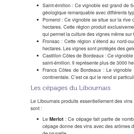
Saint-émilion : Ce vignoble est grand de 54
géologique remarquable avec différents type
Pomerol : Ce vignoble se situe sur la rive 
hectares. Cette région produit exclusiveme
qui permet la culture des vignes même sur te
Fronsac : Cette région s’étend au nord-ou
hectares. Les vignes sont protégés des gelée
Castillon Côtes de Bordeaux : Ce vignoble s’
saint-émilion. Il représente plus de 3000 h
Francs Côtes de Bordeaux : Le vignoble se
continentale. C’est ce qui le rend si particu
Les cépages du Libournais
Le Libournais produits essentiellement des vins
sont :
Le
Merlot
: Ce cépage fait partie de nomb
cépage donne des vins avec des arômes de c
de prunelle…