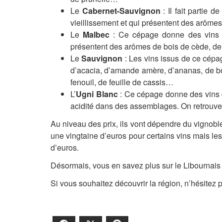
Le
Cabernet-Sauvignon
: Il fait parti
vieillissement et qui présentent des arômes
Le
Malbec
: Ce cépage donne des vins par
présentent des arômes de bois de cède, de c
Le
Sauvignon
: Les vins issus de ce cépag
d’acacia, d’amande amère, d’ananas, de boi
fenouil, de feuille de cassis…
L’
Ugni Blanc
: Ce cépage donne des vins de
acidité dans des assemblages. On retrou
Au niveau des prix, ils vont dépendre du vignoble,
une vingtaine d’euros pour certains vins mais les
d’euros.
Désormais, vous en savez plus sur le Libournais 
Si vous souhaitez découvrir la région, n’hésitez 