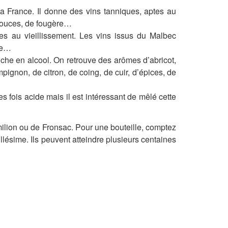
a France. Il donne des vins tanniques, aptes au
s douces, de fougère…
tes au vieillissement. Les vins issus du Malbec
lle…
riche en alcool. On retrouve des arômes d’abricot,
ignon, de citron, de coing, de cuir, d’épices, de
s fois acide mais il est intéressant de mêlé cette
-émilion ou de Fronsac. Pour une bouteille, comptez
llésime. Ils peuvent atteindre plusieurs centaines