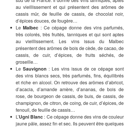
sud de la France. Il donne des vins tanniques, aptes
au vieillissement et qui présentent des arômes de
cassis mûr, de feuille de cassis, de chocolat noir,
d’épices douces, de fougère…
Le
Malbec
: Ce cépage donne des vins parfumés,
très colorés, très fruités, tanniques et qui sont aptes
au vieillissement. Les vins issus du Malbec
présentent des arômes de bois de cède, de cacao, de
cassis, de cuir, d’épices, de fruits séchés, de
groseille…
Le
Sauvignon
: Les vins issus de ce cépage sont
des vins blancs secs, très parfumés, fins, équilibrés
et riche en alcool. On retrouve des arômes d’abricot,
d’acacia, d’amande amère, d’ananas, de bois de
rose, de bourgeon de cassis, de buis, de cassis, de
champignon, de citron, de coing, de cuir, d’épices, de
fenouil, de feuille de cassis…
L’
Ugni Blanc
: Ce cépage donne des vins de couleur
jaune pâle, assez fin et sec. Ils peuvent être quelques